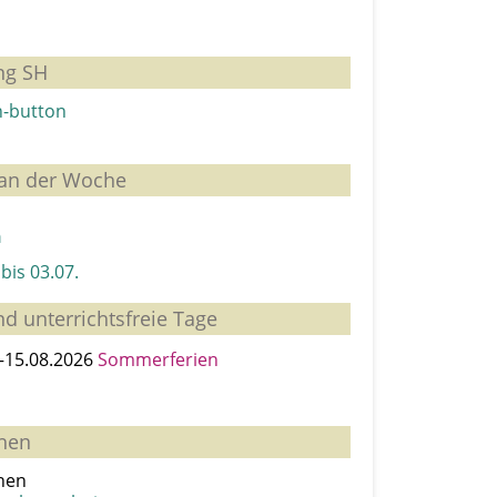
ing SH
lan der Woche
n
bis 03.07.
nd unterrichtsfreie Tage
–15.08.2026
Sommerferien
hen