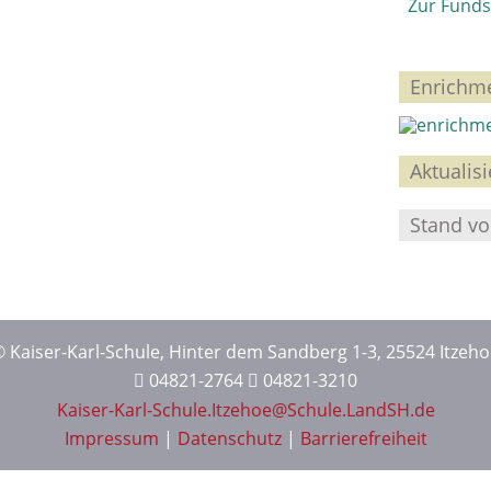
Zur Funds
Enrichm
Aktualis
Stand vo
 Kaiser-Karl-Schule, Hinter dem Sandberg 1-3, 25524 Itzeh
04821-2764
04821-3210
Kaiser-Karl-Schule.Itzehoe@Schule.LandSH.de
Impressum
|
Datenschutz
|
Barrierefreiheit