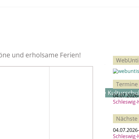
öne und erholsame Ferien!
WebUnti
Ka
Termine
ymnasium in Itzehoe • Europaschule • Kulturschu
04.07.2026
Schleswig-
Nächste
04.07.2026
Schleswig-