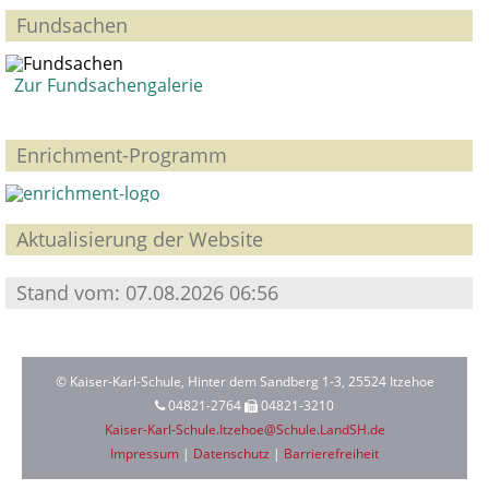
Fundsachen
Zur Fundsachengalerie
Enrichment-Programm
Aktualisierung der Website
Stand vom: 07.08.2026 06:56
© Kaiser-Karl-Schule, Hinter dem Sandberg 1-3, 25524 Itzehoe
04821-2764
04821-3210
Kaiser-Karl-Schule.Itzehoe@Schule.LandSH.de
Impressum
|
Datenschutz
|
Barrierefreiheit