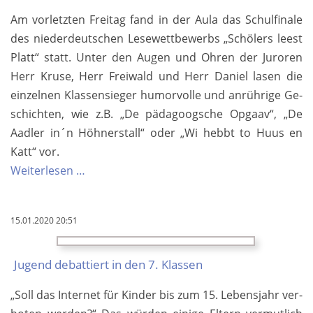
Am vorletz­ten Frei­tag fand in der Aula das Schul­finale
des nieder­deut­schen Lese­wett­be­werbs „Schölers leest
Platt“ statt. Un­ter den Au­gen und Ohren der Juroren
Herr Kruse, Herr Frei­wald und Herr Daniel lasen die
ein­zel­nen Klassen­sieger humor­volle und anrührige Ge­
schichten, wie z.B. „De päda­googsche Opgaav“, „De
Aadler in´n Höhner­stall“ oder „Wi hebbt to Huus en
Katt“ vor.
School­
Weiterlesen …
ent­
scheed
15.01.2020 20:51
vun
„Schölers
Jugend de­bat­tiert in den 7. Klassen
leest
Platt“
„Soll das Inter­net für Kin­der bis zum 15. Lebens­jahr ver­