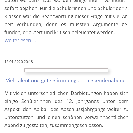
boten werden?“ Das würden einige El­tern ver­mutlich
so­fort be­jahen. Für die Schüler­in­nen und Schüler der 7.
Klas­sen war die Be­ant­wortung dieser Fra­ge mit viel Ar­
beit ver­bunden, denn es muss­ten Argu­mente ge­
funden, er­läutert und kritisch be­leuch­tet werden.
Jugend
Weiterlesen …
de­
bat­
12.01.2020 20:18
tiert
in
Viel Talent und gute Stim­mung beim Spenden­abend
den
7.
Mit vielen unterschied­lichen Dar­bie­tungen haben sich
Klassen
ei­nige Schüler­Innen des 12. Jahr­gangs unter dem
Aspekt, den Abi­ball des Ab­schluss­jahrgangs weiter zu
unter­stützen und einen schönen vor­weih­nachtlichen
Abend zu ge­stalten, zu­sammen­geschlossen.