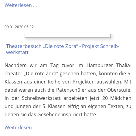
Viel
Weiterlesen …
Talent
und
09.01.2020 06:32
gute
Stim­
Theater­besuch „Die rote Zora“ - Projekt Schreib­
mung
werk­statt
beim
Spenden­
Nachdem wir am Tag zu­vor im Ham­bur­ger Thalia-
abend
Theater „Die rote Zora“ ge­sehen hatten, konn­ten die 5.
Klas­sen aus einer Reihe von Pro­jekten aus­wählen. Mit
da­bei waren auch die Paten­schüler aus der Ober­stufe.
In der Schreib­werk­statt ar­beiteten jetzt 20 Mäd­chen
und Jungen der 5. Klas­sen eifrig an ei­genen Tex­ten, zu
de­nen sie das Ge­sehene inspiriert hatte.
Theater­
Weiterlesen …
besuch