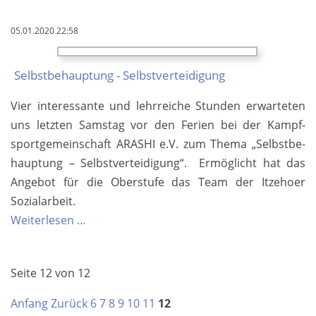
„Die
05.01.2020 22:58
rote
Zora“
Selbst­be­hauptung - Selbst­ver­teidigung
-
Projekt
Vier inter­essan­te und lehr­reiche Stunden er­warte­ten
Schreib­
uns letzten Sams­tag vor den Ferien bei der Kampf­
werk­
sport­ge­mein­schaft ARASHI e.V. zum Thema „Selbst­be­
statt
hauptung – Selbst­ver­tei­digung“. Er­mög­licht hat das
An­ge­bot für die Ober­stufe das Team der Itzehoer
Sozial­arbeit.
Selbst­
Weiterlesen …
be­
hauptung
Seite 12 von 12
-
Selbst­
Anfang
Zurück
6
7
8
9
10
11
12
ver­