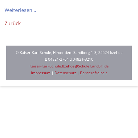
Weiterlesen...
Zurück
© Kaiser-Karl-Schule, Hinter dem Sandberg 1-3, 25524 Itzehoe
04821-2764
04821-3210
Kaiser-Karl-Schule.Itzehoe@Schule.LandSH.de
Impressum
|
Datenschutz
|
Barrierefreiheit