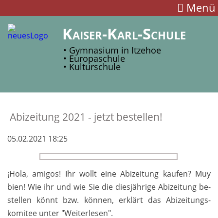
Menü
Kaiser-Karl-Schule
• Gymnasium in Itzehoe
• Europaschule
• Kulturschule
Abizeitung 2021 - jetzt bestellen!
05.02.2021 18:25
¡
Hola, amigos! Ihr wollt eine Abi­zeitung kaufen? Muy
bien! Wie ihr und wie Sie die dies­jährige Abi­zeitung be­
stellen könnt bzw. können, er­klärt das Abi­zeitungs­
komitee unter "Weiter­lesen".