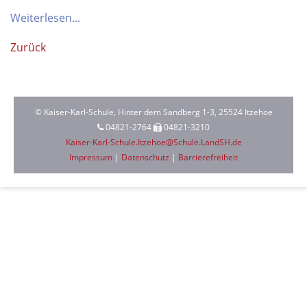
Weiterlesen...
Zurück
© Kaiser-Karl-Schule, Hinter dem Sandberg 1-3, 25524 Itzehoe
04821-2764
04821-3210
Kaiser-Karl-Schule.Itzehoe@Schule.LandSH.de
Impressum
|
Datenschutz
|
Barrierefreiheit