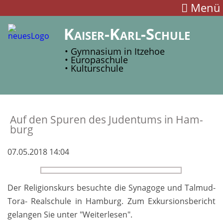
Menü
Kaiser-Karl-Schule
• Gymnasium in Itzehoe
• Europaschule
• Kulturschule
Auf den Spu­ren des Ju­den­tums in Ham­
burg
07.05.2018 14:04
Der Religions­kurs be­such­te die Sy­na­go­ge und Tal­mud-
To­ra- Real­schule in Ham­burg. Zum Exkur­sions­be­richt
ge­lan­gen Sie un­ter "Weiter­lesen".