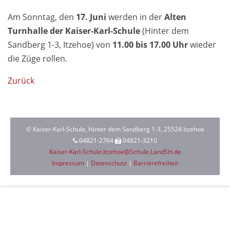
Am Sonntag, den
17. Juni
werden in der
Alten
Turnhalle der
Kaiser-Karl-Schule
(Hinter dem
Sandberg 1-3, Itzehoe) von
11.00 bis 17.00 Uhr
wieder
die Züge rollen.
Zurück
© Kaiser-Karl-Schule, Hinter dem Sandberg 1-3, 25524 Itzehoe
04821-2764
04821-3210
Kaiser-Karl-Schule.Itzehoe@Schule.LandSH.de
Impressum
|
Datenschutz
|
Barrierefreiheit