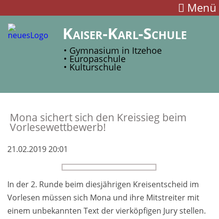
Menü
Kaiser-Karl-Schule
• Gymnasium in Itzehoe
• Europaschule
• Kulturschule
Mona sichert sich den Kreis­sieg beim
Vor­lese­wett­be­werb!
21.02.2019 20:01
In der 2. Runde beim dies­jährigen Kreis­ent­scheid im
Vor­lesen müssen sich Mona und ihre Mit­streiter mit
einem un­bekannten Text der vier­köpfigen Jury stellen.