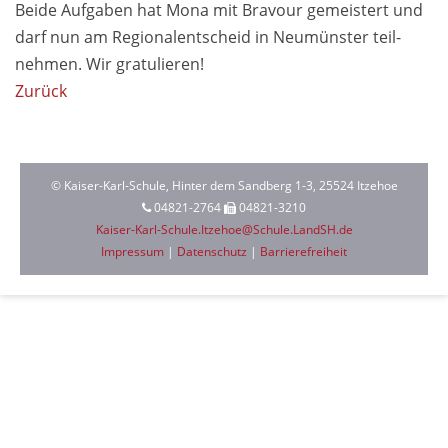
Beide Auf­gaben hat Mona mit Bravour ge­meistert und
darf nun am Regional­ent­scheid in Neu­münster teil­
nehmen. Wir gratulieren!
Zurück
© Kaiser-Karl-Schule, Hinter dem Sandberg 1-3, 25524 Itzehoe
04821-2764
04821-3210
Kaiser-Karl-Schule.Itzehoe@Schule.LandSH.de
Impressum
|
Datenschutz
|
Barrierefreiheit