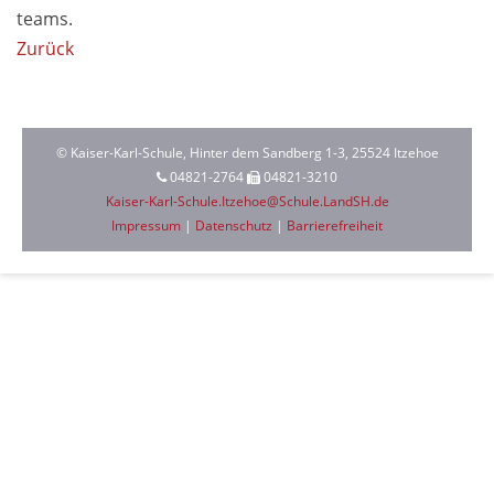
teams.
Zurück
© Kaiser-Karl-Schule, Hinter dem Sandberg 1-3, 25524 Itzehoe
04821-2764
04821-3210
Kaiser-Karl-Schule.Itzehoe@Schule.LandSH.de
Impressum
|
Datenschutz
|
Barrierefreiheit