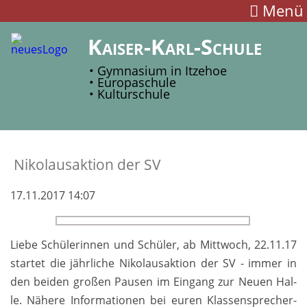
Menü
Kaiser-Karl-Schule
• Gymnasium in Itzehoe
• Europaschule
• Kulturschule
Niko­laus­ak­tion der SV
17.11.2017 14:07
Liebe Schüler­in­nen und Schü­ler, ab Mitt­woch, 22.11.17
star­tet die jähr­liche Ni­ko­laus­aktion der SV - im­mer in
den bei­den großen Pau­sen im Ein­gang zur Neuen Hal­
le. Nähere In­for­matio­nen bei euren Klas­sen­sprecher­