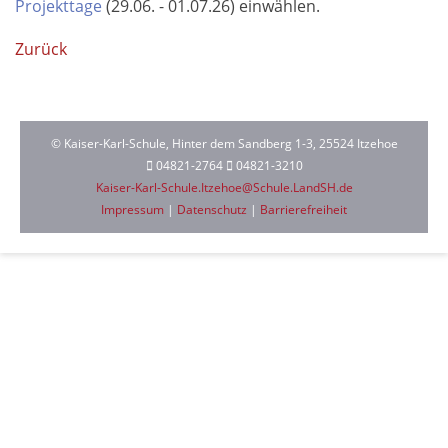
Projekttage
(29.06. - 01.07.26) ein­wählen.
Zurück
© Kaiser-Karl-Schule, Hinter dem Sandberg 1-3, 25524 Itzehoe
04821-2764
04821-3210
Kaiser-Karl-Schule.Itzehoe@Schule.LandSH.de
Impressum
|
Datenschutz
|
Barrierefreiheit