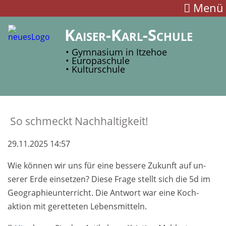
Menü
Kaiser-Karl-Schule
• Gymnasium in Itzehoe
• Europaschule
• Kulturschule
So schmeckt Nach­haltig­keit!
29.11.2025 14:57
Wie kön­nen wir uns für eine bes­sere Zu­kunft auf un­
serer Erde ein­setzen? Diese Frage stellt sich die 5d im
Geo­graphie­unter­richt. Die Ant­wort war eine Koch­
aktion mit geret­teten Lebens­mitteln.