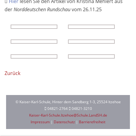
Hier
lesen Sie den Artikel von Kristina Mehlert aus
der
Norddeutschen Rundschau
vom 26.11.25
Zurück
© Kaiser-Karl-Schule, Hinter dem Sandberg 1-3, 25524 Itzehoe
04821-2764
04821-3210
Kaiser-Karl-Schule.Itzehoe@Schule.LandSH.de
Impressum
|
Datenschutz
|
Barrierefreiheit