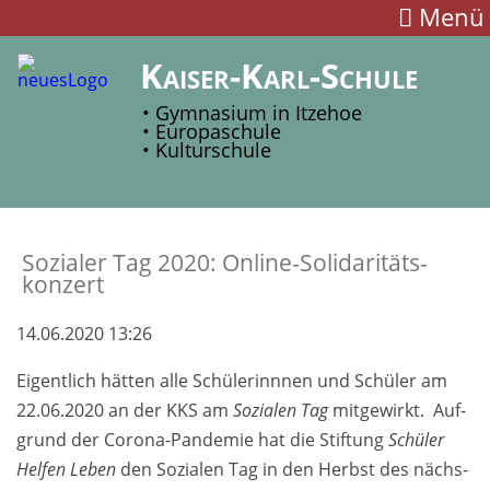
Menü
Kaiser-Karl-Schule
• Gymnasium in Itzehoe
• Europaschule
• Kulturschule
Sozialer Tag 2020: Online-­Soli­daritäts­
konzert
14.06.2020 13:26
Eigentlich hätten alle Schü­lerin­nnen und Schü­ler am
22.06.2020 an der KKS am
Sozialen Tag
mit­ge­wirkt. Auf­
grund der Corona-­Pande­mie hat die Stif­tung
Schüler
Helfen Leben
den Sozialen Tag in den Herbst des nächs­