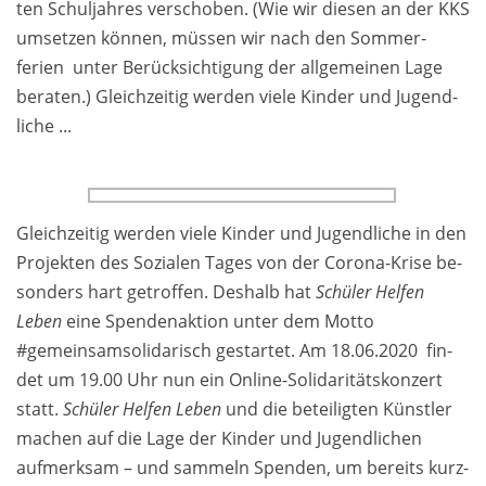
ten Schul­jahres ver­schoben. (Wie wir diesen an der KKS
um­setzen kön­nen, müs­sen wir nach den Som­mer­
ferien unter Berück­sichti­gung der all­ge­meinen Lage
be­raten.) Gleich­zeitig wer­den viele Kin­der und Ju­gend­
liche ...
Gleich­zeitig wer­den viele Kin­der und Ju­gend­liche in den
Pro­jekten des Sozialen Tages von der Corona-Krise be­
sonders hart ge­troffen. Deshalb hat
Schüler Helfen
Leben
eine Spenden­aktion unter dem Motto
#gemeinsam­solidarisch gestartet. Am 18.06.2020 fin­
det um 19.00 Uhr nun ein On­line-­Soli­daritäts­konzert
statt.
Schüler Helfen Leben
und die be­teilig­ten Künstler
machen auf die Lage der Kinder und Jugend­lichen
aufmerksam – und sam­meln Spenden, um be­reits kurz­