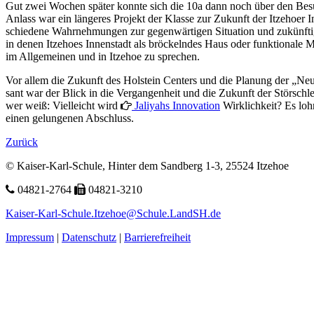
Gut zwei Wochen später konnte sich die 10a dann noch über den Be­suc
Anlass war ein längeres Pro­jekt der Klasse zur Zu­kunft der Itzehoer 
schiedene Wahr­nehmungen zur gegen­wärtigen Situation und zukünftige 
in denen Itzehoes Innen­stadt als bröckeln­des Haus oder funk­tionale 
im Allge­meinen und in Itzehoe zu sprechen.
Vor allem die Zukunft des Holstein Centers und die Planung der „Neue
sant war der Blick in die Ver­gangen­heit und die Zukunft der Stör­schle
wer weiß: Vielleicht wird
Jaliyahs Innovation
Wirklichkeit? Es lohn
einen gelungenen Abschluss.
Zurück
© Kaiser-Karl-Schule, Hinter dem Sandberg 1-3, 25524 Itzehoe
04821-2764
04821-3210
Kaiser-Karl-Schule.Itzehoe@Schule.LandSH.de
Impressum
|
Datenschutz
|
Barrierefreiheit