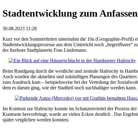
Stadt­entwicklung zum An­fassen
30.08.2023 11:28
Kurz vor den Sommer­ferien unter­nahm die 10a (Geo­gra­phie-­Profil) 
Stadt­ent­wicklungs­pro­zesse aus dem Un­ter­richt noch „be­greif­barer“ 
der Itzehoer Stadt­planerin Frau Lindemann.
Beim Rundgang durch die west­liche und zentrale Hafen­city in Ham­burg
Auch wurden die aktuellen und zu­künfti­gen Pla­nungen des Quar­tiers i
zum Aus­druck kam – beispiels­weise bei der Ver­teilung der Sozial­wo
dem es darum ging, wie der Stadt­teil noch nach­haltiger werden kann.
Im Kontrast zur Hafencity konnte im Schanzen­viertel der Prozess der G
Kon­traste hervor­bringt, wurde an vielen Ecken deut­lich . Das Er­geb
später ver­glichen werden konnten.