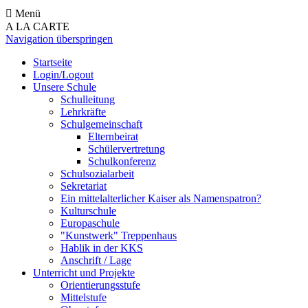
Menü
A LA CARTE
Navigation überspringen
Startseite
Login/Logout
Unsere Schule
Schulleitung
Lehrkräfte
Schulgemeinschaft
Elternbeirat
Schülervertretung
Schulkonferenz
Schulsozialarbeit
Sekretariat
Ein mittelalterlicher Kaiser als Namenspatron?
Kulturschule
Europaschule
"Kunstwerk" Treppenhaus
Hablik in der KKS
Anschrift / Lage
Unterricht und Projekte
Orientierungsstufe
Mittelstufe