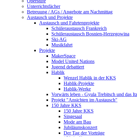
Oberstufe
Unterrichtsfächer
Betreuung / AGs / Angebote am Nach­mittag
Austausch und Projekte
Austausch und Fahrtenprojekte
Schüleraustausch Frankreich
Schüleraustausch Bosnien-Herzegowina
Ski-AG
Musikfahrt
Projekte
MakerSpace
Model United Nations
Jugend debattiert
Hablik
Wenzel Hablik in der KKS
Hablik-Projekte
Hablik-Werke
Vorwärts leben - Gyula Trebitsch und das 
Projekt "Ansichten im Austausch"
150 Jahre KKS
150 Jahre KKS
Singesaal
Mode am Bau
Jubiläumskonzert
Der Tag der Vorträge