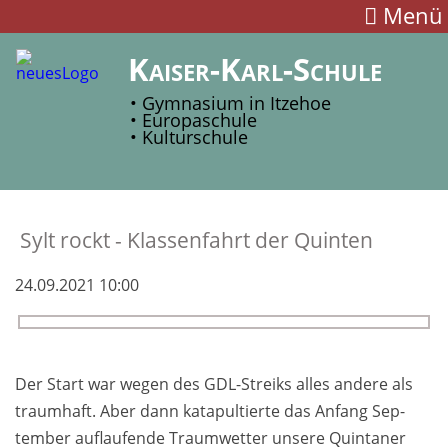
Menü
Kaiser-Karl-Schule
• Gymnasium in Itzehoe
• Europaschule
• Kulturschule
Sylt rockt - Klassen­fahrt der Quinten
24.09.2021 10:00
Der Start war wegen des GDL-Streiks al­les an­dere als
traum­haft. Aber dann kata­pultierte das An­fang Sep­
tember auf­laufende Traum­wet­ter un­sere Quin­taner