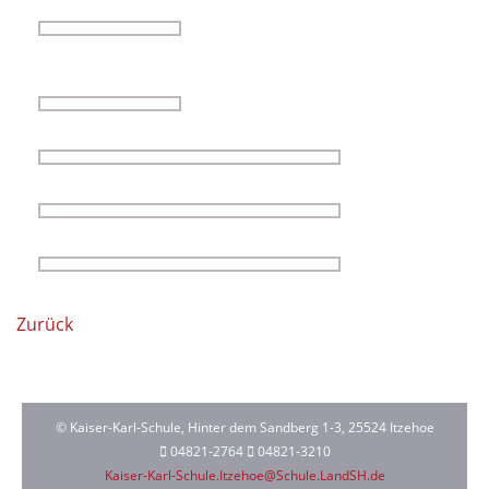
Zurück
© Kaiser-Karl-Schule, Hinter dem Sandberg 1-3, 25524 Itzehoe
04821-2764
04821-3210
Kaiser-Karl-Schule.Itzehoe@Schule.LandSH.de