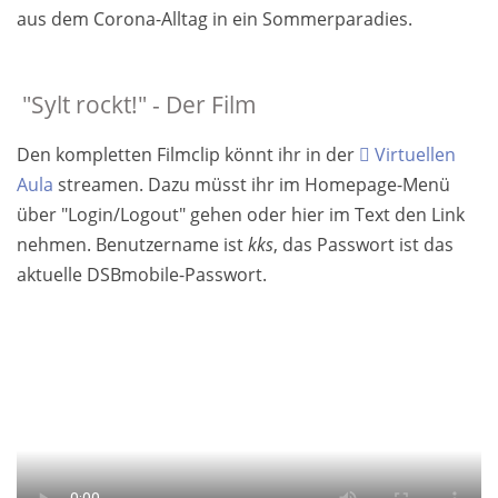
aus dem Corona-­All­tag in ein Som­mer­paradies.
"Sylt rockt!" - Der Film
Den kompletten Film­clip könnt ihr in der
Virtuel­len
Aula
streamen. Dazu müsst ihr im Home­page-Menü
über "Login/Logout" gehen oder hier im Text den Link
nehmen. Be­nutzer­name ist
kks
, das Pass­wort ist das
aktuelle DSBmobile-Pass­wort.